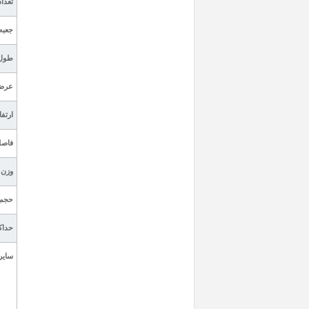
تعداد
جعبه
طول
عرض
ارتفا
فاصل
وزن 
حجم
حداک
سایر