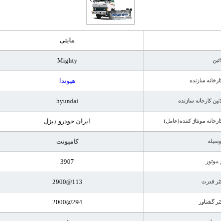
مایتی
Mighty
اتین
هیوندا
ارخانه سازنده
hyundai
اتین کارخانه سازنده
ایران خودرو دیزل
ارخانه مونتاژ کننده(عامل)
کامیونت
وسیله
3907
موتور
113@2900
ثر قدرت
294@2000
ثر گشتاور