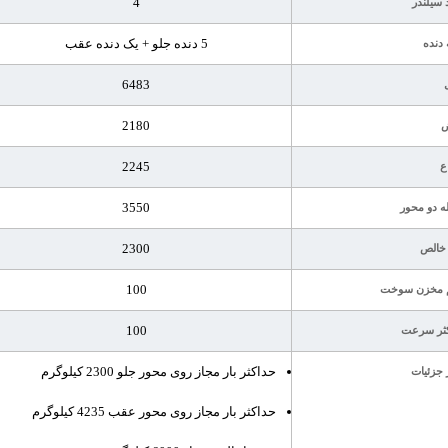
4
 سیلندر
5 دنده جلو + یک دنده عقب
 دنده
6483
2180
2245
ع
3550
ه دو محور
2300
خالص
100
 مخزن سوخت
100
ثر سرعت
حداکثر بار مجاز روی محور جلو 2300 کیلوگرم
 جزئیات
حداکثر بار مجاز روی محور عقب 4235 کیلوگرم