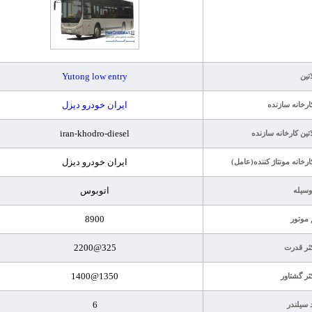
Yutong low entry
اتین
ایران خودرو دیزل
ارخانه سازنده
iran-khodro-diesel
اتین کارخانه سازنده
ایران خودرو دیزل
ارخانه مونتاژ کننده(عامل)
اتوبوس
وسیله
8900
موتور
325@2200
ثر قدرت
1350@1400
ثر گشتاور
6
 سیلندر