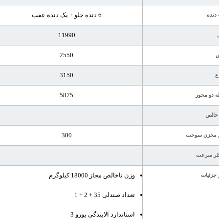
6 دنده جلو + یک دنده عقب
 دنده
11990
2550
3150
ع
5875
ه دو محور
خالص
300
 مخزن سوخت
ثر سرعت
وزن ناخالص مجاز 18000 کیلوگرم
 جزئیات
تعداد صندلی 35 + 2 + 1
استاندارد آلایندگی یورو 3