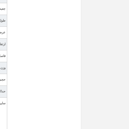
جعبه
طول
عرض
ارتفا
فاصل
وزن 
حجم
حداک
سایر